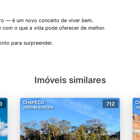
rro — é um novo conceito de viver bem.
 com o que a vida pode oferecer de melhor.
Imóveis similares
CHAPECÓ
C
3
712
JARDIM EUROPA
J