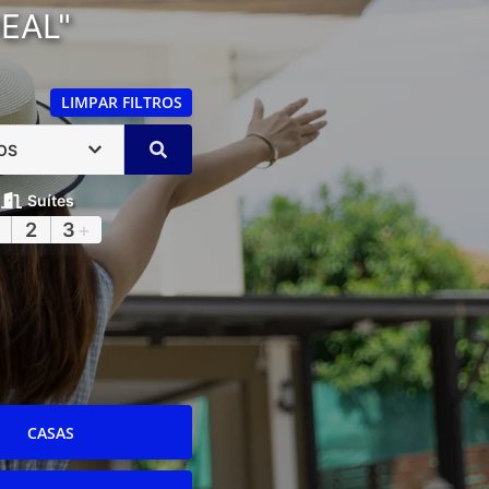
EAL"
LIMPAR FILTROS
OS
Suítes
2
3
+
CASAS