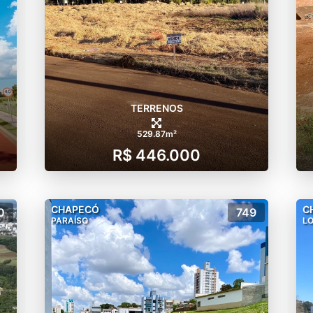
TERRENOS
529.87m²
R$ 446.000
CHAPECÓ
C
0
749
PARAÍSO
LO