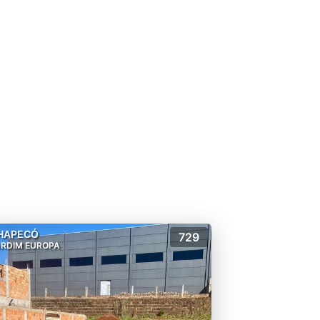
HAPECÓ
729
ARDIM EUROPA