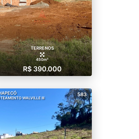
TERRENOS
450m²
R$ 390.000
HAPECÓ
583
TEAMENTO WALVILLE III