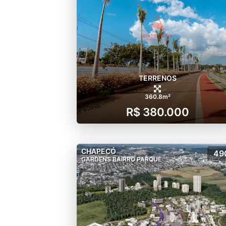
TERRENOS
360.8m²
R$ 380.000
CHAPECÓ
49
GARDENS BAIRRO PARQUE