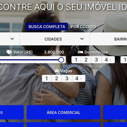
CONTRE AQUI O SEU IMÓVEL ID
BUSCA COMPLETA
POR CÓDIGO
CIDADES
BAIRR
Valor (R$)
3.800.000
Dormitórios
1
2
3
4
+
1
Vagas
1
2
3
4
+
OS
ÁREA COMERCIAL