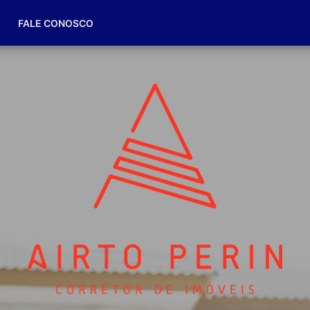
(49) 98832-7174
FALE CONOSCO