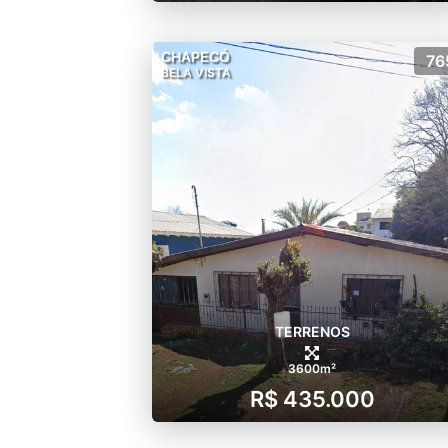
CHAPECÓ
76
BELA VISTA
TERRENOS
3600m²
R$ 435.000