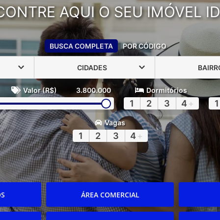
CONTRE AQUI O SEU IMÓVEL ID
BUSCA COMPLETA
POR CÓDIGO
CIDADES
BAIRR
Valor (R$)
3.800.000
Dormitórios
1
2
3
4
+
1
Vagas
1
2
3
4
+
OS
ÁREA COMERCIAL