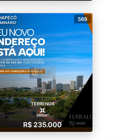
HAPECÓ
569
MINÁRIO
TERRENOS
360m²
R$ 235.000