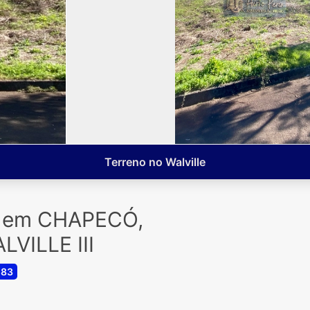
Terreno no Walville
a em CHAPECÓ,
VILLE III
583