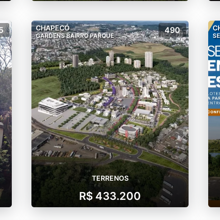
CHAPECÓ
C
5
490
GARDENS BAIRRO PARQUE
SE
TERRENOS
R$ 433.200