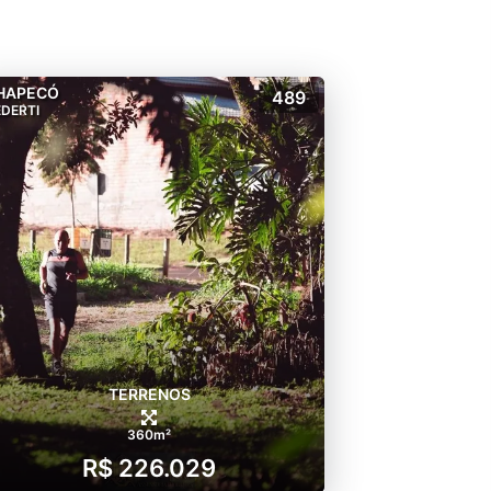
HAPECÓ
489
DERTI
TERRENOS
360m²
R$ 226.029