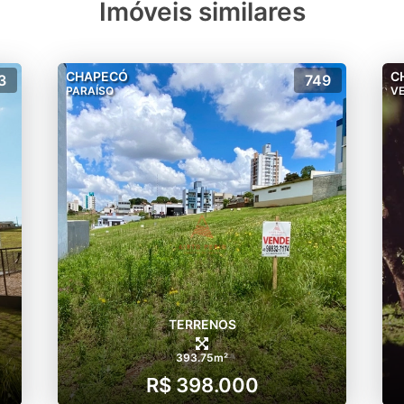
Imóveis similares
CHAPECÓ
C
3
749
PARAÍSO
VE
TERRENOS
393.75m²
R$ 398.000