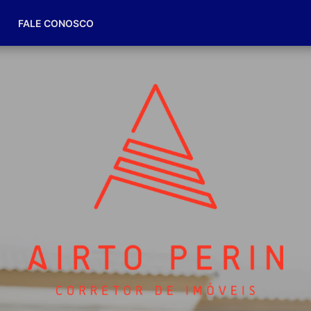
(49) 98832-7174
FALE CONOSCO