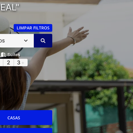
EAL"
LIMPAR FILTROS
OS
Suítes
2
3
+
CASAS