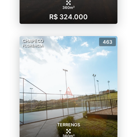
360m²
R$ 324.000
CHAPECÓ
463
FLORENCIA
TERRENOS
360m²