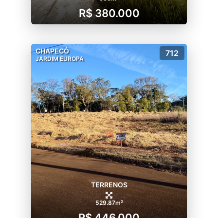
R$ 380.000
CHAPECÓ
712
JARDIM EUROPA
TERRENOS
529.87m²
R$ 446.000