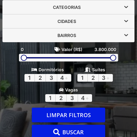
CATEGORIAS
CIDADES
BAIRROS
0
Valor (R$)
3.800.000
Dormitórios
Suítes
1
2
3
4
+
1
2
3
+
Vagas
1
2
3
4
+
LIMPAR FILTROS
BUSCAR