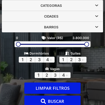
CATEGORIAS
CIDADES
BAIRROS
0
Valor (R$)
3.800.000
Dormitórios
Suítes
1
2
3
4
+
1
2
3
+
Vagas
1
2
3
4
+
LIMPAR FILTROS
BUSCAR