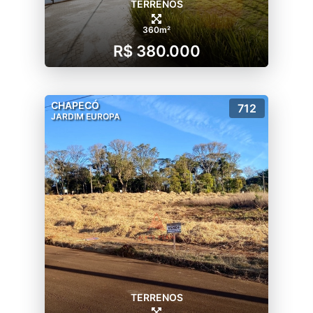
TERRENOS
360m²
R$ 380.000
CHAPECÓ
712
JARDIM EUROPA
TERRENOS