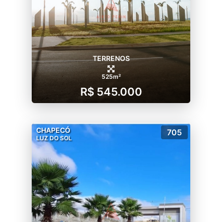
TERRENOS
525m²
R$ 545.000
CHAPECÓ
705
LUZ DO SOL