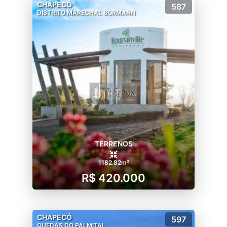
CHAPECÓ
587
DISTRITO MARECHAL BORMANN
TERRENOS
1182.82m²
R$ 420.000
CHAPECÓ
597
QUEDAS DO PALMITAL