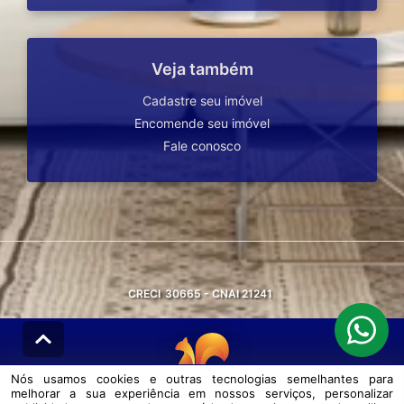
Veja também
Cadastre seu imóvel
Encomende seu imóvel
Fale conosco
CRECI
30665 - CNAI 21241
Nós usamos cookies e outras tecnologias semelhantes para
melhorar a sua experiência em nossos serviços, personalizar
© DESENVOLVIDO PELA
AGIL.NET