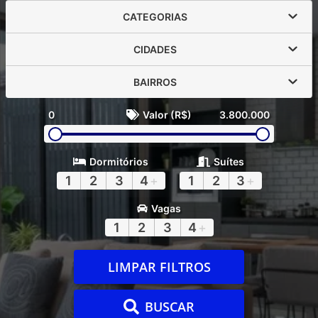
CATEGORIAS
CIDADES
BAIRROS
0
Valor (R$)
3.800.000
Dormitórios
Suítes
1
2
3
4
+
1
2
3
+
Vagas
1
2
3
4
+
LIMPAR FILTROS
BUSCAR