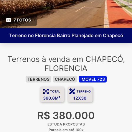
7 FOTOS
Terreno no Florencia Bairro Planejado em Chapecó
Terrenos à venda em CHAPECÓ,
FLORENCIA
TERRENOS
CHAPECÓ
IMÓVEL 723
TOTAL
TERRENO
360.8M²
12X30
R$ 380.000
ESTUDA PROPOSTAS
Parcela em até 100x