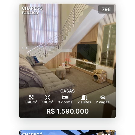
CHAPECÓ
796
PARAÍSO
CASAS
340m²
180m²
3 dorms
2 suítes
2 vagas
R$ 1.590.000
CHAPECÓ