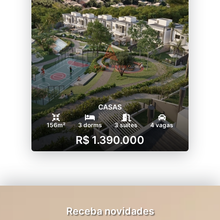
CASAS
156m²
3 dorms
3 suítes
4 vagas
R$ 1.390.000
Receba novidades