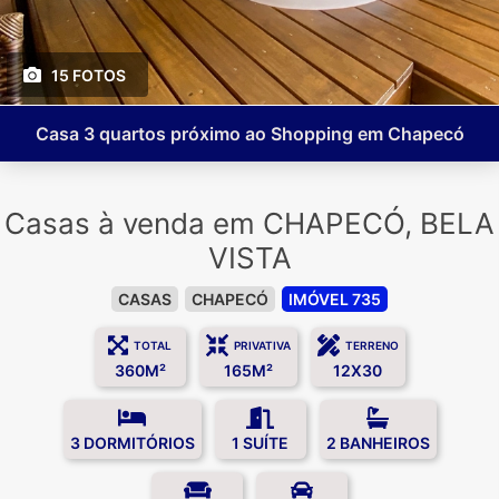
15 FOTOS
Casa 3 quartos próximo ao Shopping em Chapecó
Casas à venda em CHAPECÓ, BELA
VISTA
CASAS
CHAPECÓ
IMÓVEL 735
TOTAL
PRIVATIVA
TERRENO
360M²
165M²
12X30
3 DORMITÓRIOS
1 SUÍTE
2 BANHEIROS