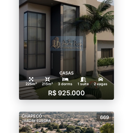
CASAS
225m²
215m²
3 dorms
1 suíte
2 vagas
R$ 925.000
CHAPECÓ
669
JARDIM EUROPA