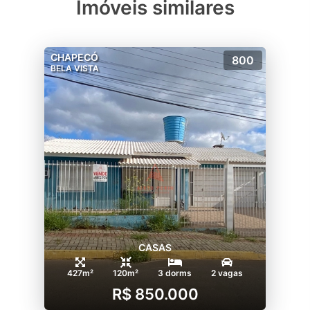
Imóveis similares
CHAPECÓ
800
BELA VISTA
CASAS
427m²
120m²
3 dorms
2 vagas
R$ 850.000