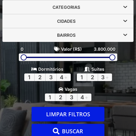
CATEGORIAS
CIDADES
BAIRROS
0
Valor (R$)
3.800.000
Dormitórios
Suítes
1
2
3
4
+
1
2
3
+
Vagas
1
2
3
4
+
LIMPAR FILTROS
BUSCAR