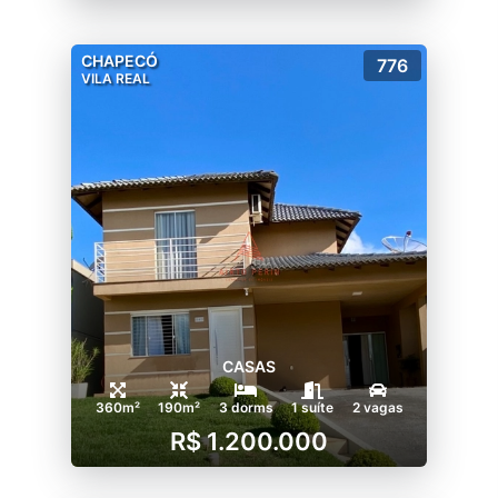
CHAPECÓ
776
VILA REAL
CASAS
360m²
190m²
3 dorms
1 suíte
2 vagas
R$ 1.200.000