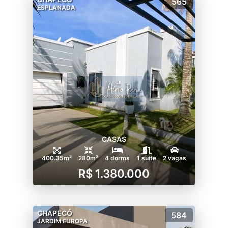
565
ESPLANADA
CASAS
400.35m²
280m²
4 dorms
1 suíte
2 vagas
R$ 1.380.000
CHAPECÓ
584
JARDIM EUROPA