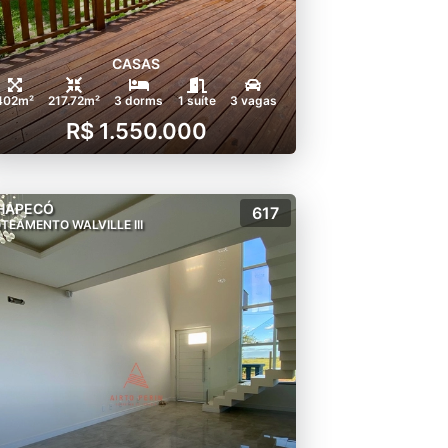
CASAS
402m²
217.72m²
3 dorms
1 suíte
3 vagas
R$ 1.550.000
HAPECÓ
617
TEAMENTO WALVILLE III