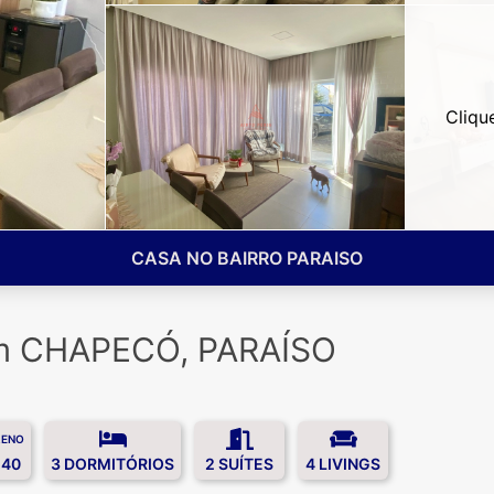
Cliqu
CASA NO BAIRRO PARAISO
em CHAPECÓ, PARAÍSO
RENO
,40
3 DORMITÓRIOS
2 SUÍTES
4 LIVINGS