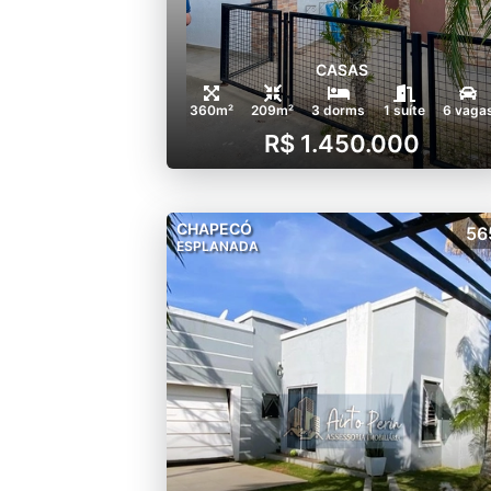
CASAS
360m²
209m²
3 dorms
1 suíte
6 vaga
R$ 1.450.000
CHAPECÓ
56
ESPLANADA