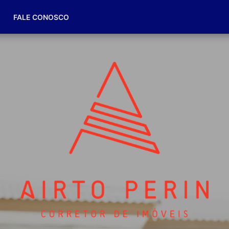
(49) 98832-7174
FALE CONOSCO