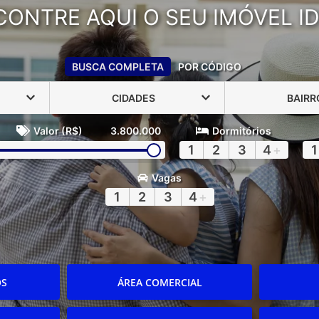
CONTRE AQUI O SEU IMÓVEL ID
BUSCA COMPLETA
POR CÓDIGO
CIDADES
BAIRR
Valor (R$)
3.800.000
Dormitórios
1
2
3
4
+
1
Vagas
1
2
3
4
+
OS
ÁREA COMERCIAL