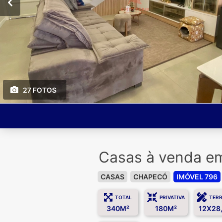
27 FOTOS
Casas à venda 
CASAS
CHAPECÓ
IMÓVEL 796
TOTAL
PRIVATIVA
TER
340M²
180M²
12X28