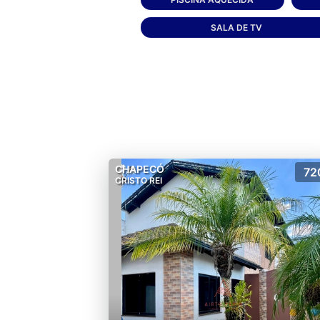
SALA DE TV
CHAPECÓ
72
CRISTO REI