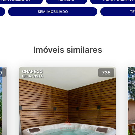
SEMI MOBILIADO
TE
Imóveis similares
CHAPECÓ
C
0
735
BELA VISTA
UN