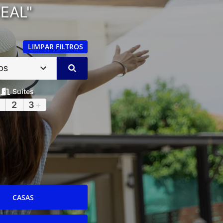
EAL"
LIMPAR FILTROS
OS
Suítes
2
3
+
CASAS