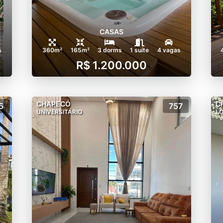
CASAS
s
360m²
165m²
3 dorms
1 suíte
4 vagas
R$ 1.200.000
CHAPECÓ
C
5
757
UNIVERSITÁRIO
LO