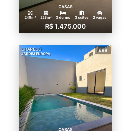
CASAS
249m²
223m²
3 dorms
3 suítes
2 vagas
R$ 1.475.000
CHAPECÓ
688
JARDIM EUROPA
CASAS