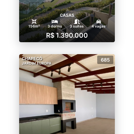
CASAS
156m²
3 dorms
3 suítes
4 vagas
R$ 1.390.000
CHAPECÓ
685
JARDIM EUROPA