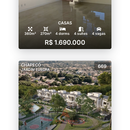
CASAS
360m²
270m²
4 dorms
4 suítes
4 vagas
R$ 1.690.000
CHAPECÓ
669
JARDIM EUROPA