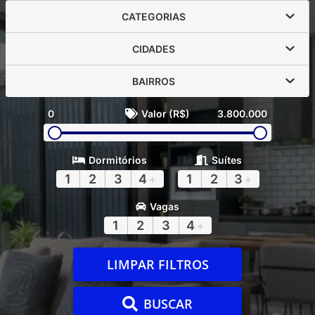
CATEGORIAS
CIDADES
BAIRROS
0
Valor (R$)
3.800.000
Dormitórios
Suítes
1
2
3
4
+
1
2
3
+
Vagas
1
2
3
4
+
LIMPAR FILTROS
BUSCAR