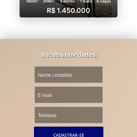
360m²
209m²
3 dorms
1 suíte
6 vagas
R$ 1.450.000
Receba novidades
CADASTRAR-SE