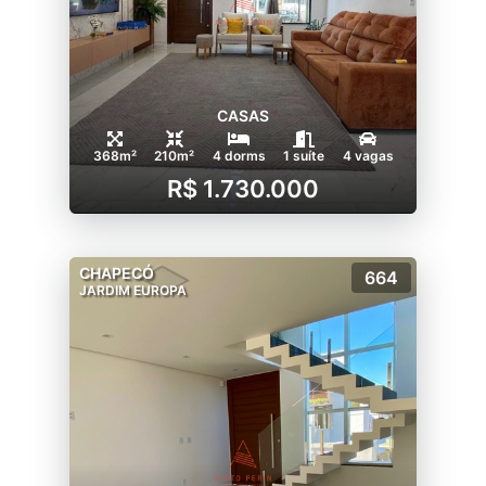
CASAS
368m²
210m²
4 dorms
1 suíte
4 vagas
R$ 1.730.000
CHAPECÓ
664
JARDIM EUROPA