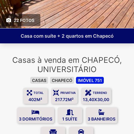
22 FOTOS
Casa com suíte + 2 quartos em Chapecó
Casas à venda em CHAPECÓ,
UNIVERSITÁRIO
CASAS
CHAPECÓ
IMÓVEL 751
TOTAL
PRIVATIVA
TERRENO
402M²
217.72M²
13,40X30,00
3 DORMITÓRIOS
1 SUÍTE
3 BANHEIROS