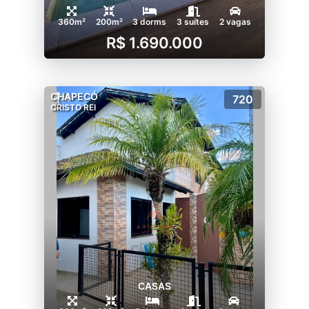
360m²
200m²
3 dorms
3 suítes
2 vagas
R$ 1.690.000
CHAPECÓ
720
CRISTO REI
CASAS