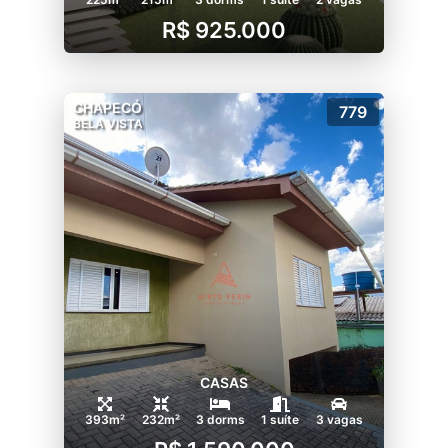
R$ 925.000
CHAPECÓ
779
BELA VISTA
CASAS
393m²
232m²
3 dorms
1 suíte
3 vagas