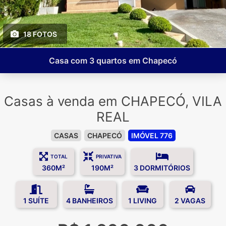
18 FOTOS
Casa com 3 quartos em Chapecó
Casas à venda em CHAPECÓ, VILA
REAL
CASAS
CHAPECÓ
IMÓVEL 776
TOTAL
PRIVATIVA
360M²
190M²
3 DORMITÓRIOS
1 SUÍTE
4 BANHEIROS
1 LIVING
2 VAGAS