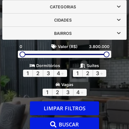
CATEGORIAS
CIDADES
BAIRROS
0
Valor (R$)
3.800.000
Dormitórios
Suítes
1
2
3
4
+
1
2
3
+
Vagas
1
2
3
4
+
LIMPAR FILTROS
BUSCAR