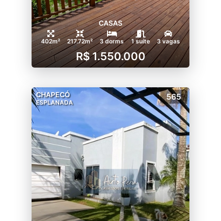
CASAS
402m²
217.72m²
3 dorms
1 suíte
3 vagas
R$ 1.550.000
CHAPECÓ
565
ESPLANADA