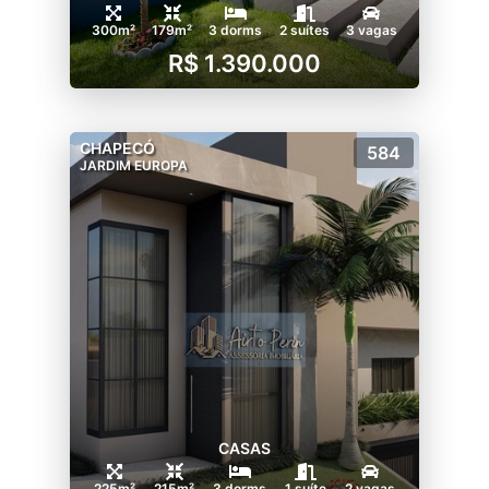
300m²
179m²
3 dorms
2 suítes
3 vagas
R$ 1.390.000
CHAPECÓ
584
JARDIM EUROPA
CASAS
225m²
215m²
3 dorms
1 suíte
2 vagas