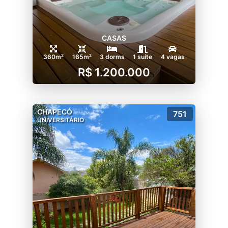
CASAS
360m²
165m²
3 dorms
1 suíte
4 vagas
R$ 1.200.000
CHAPECÓ
751
UNIVERSITÁRIO