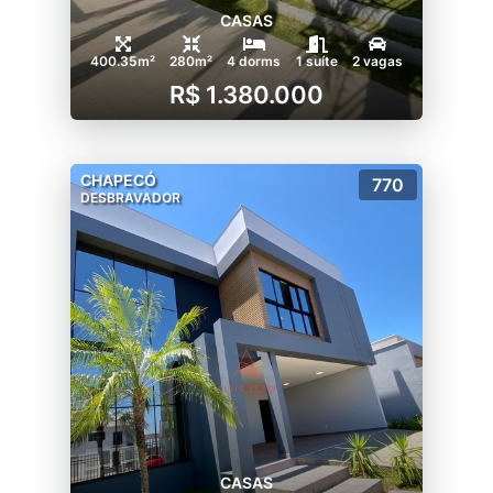
CASAS
400.35m²
280m²
4 dorms
1 suíte
2 vagas
R$ 1.380.000
CHAPECÓ
770
DESBRAVADOR
CASAS