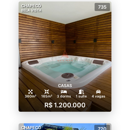
CHAPECÓ
735
BELA VISTA
CASAS
360m²
165m²
3 dorms
1 suíte
4 vagas
R$ 1.200.000
CHAPECÓ
720