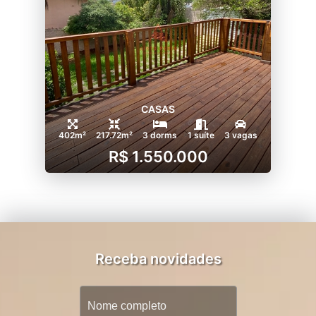
CASAS
402m²
217.72m²
3 dorms
1 suíte
3 vagas
R$ 1.550.000
Receba novidades