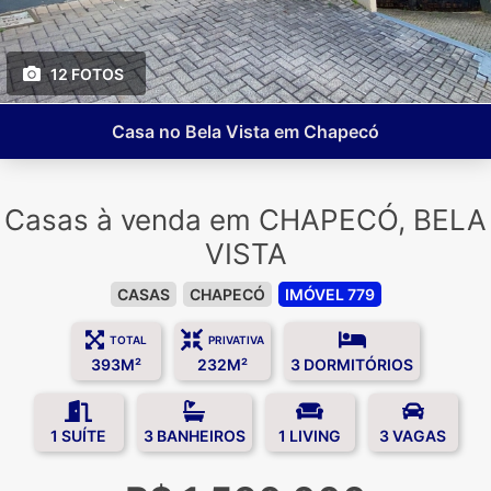
12 FOTOS
Casa no Bela Vista em Chapecó
Casas à venda em CHAPECÓ, BELA
VISTA
CASAS
CHAPECÓ
IMÓVEL 779
TOTAL
PRIVATIVA
393M²
232M²
3 DORMITÓRIOS
1 SUÍTE
3 BANHEIROS
1 LIVING
3 VAGAS