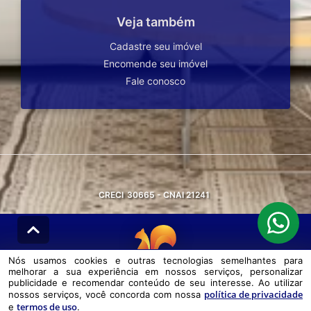
Veja também
Cadastre seu imóvel
Encomende seu imóvel
Fale conosco
CRECI
30665 - CNAI 21241
Nós usamos cookies e outras tecnologias semelhantes para
melhorar a sua experiência em nossos serviços, personalizar
© DESENVOLVIDO PELA
AGIL.NET
publicidade e recomendar conteúdo de seu interesse. Ao utilizar
política de privacidade
nossos serviços, você concorda com nossa
Nós usamos cookies e outras tecnologias semelhantes para melhorar a
termos de uso
e
.
sua experiência em nossos serviços, personalizar publicidade e