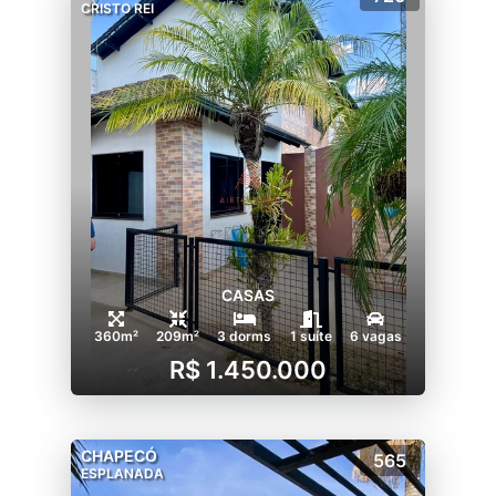
CRISTO REI
CASAS
360m²
209m²
3 dorms
1 suíte
6 vagas
R$ 1.450.000
CHAPECÓ
565
ESPLANADA