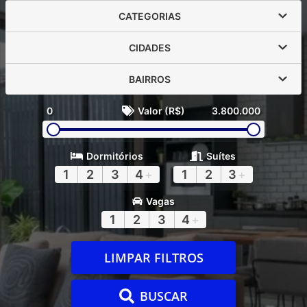
CATEGORIAS
CIDADES
BAIRROS
0
Valor (R$)
3.800.000
Dormitórios
Suítes
1
2
3
4
+
1
2
3
+
Vagas
1
2
3
4
+
LIMPAR FILTROS
BUSCAR