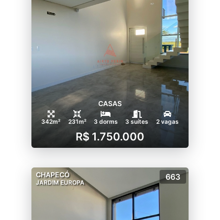
CASAS
342m²
231m²
3 dorms
3 suítes
2 vagas
R$ 1.750.000
CHAPECÓ
663
JARDIM EUROPA