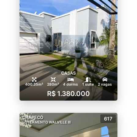
CASAS
400.35m²
280m²
4 dorms
1 suíte
2 vagas
R$ 1.380.000
CHAPECÓ
617
LOTEAMENTO WALVILLE III