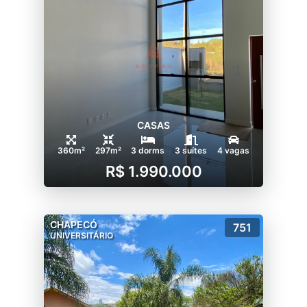
CASAS
360m²
297m²
3 dorms
3 suítes
4 vagas
R$ 1.990.000
CHAPECÓ
751
UNIVERSITÁRIO