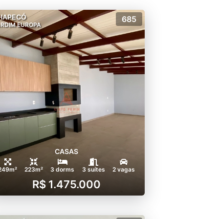
HAPECÓ
685
ARDIM EUROPA
CASAS
249m²
223m²
3 dorms
3 suítes
2 vagas
R$ 1.475.000