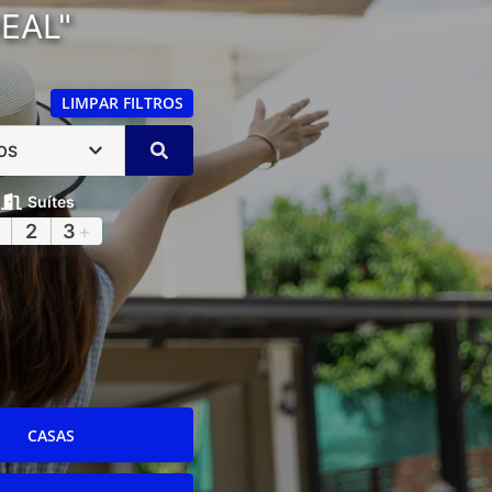
EAL"
LIMPAR FILTROS
OS
Suítes
2
3
+
CASAS