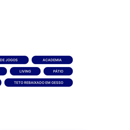
 DE JOGOS
ACADEMIA
LIVING
PÁTIO
TETO REBAIXADO EM GESSO