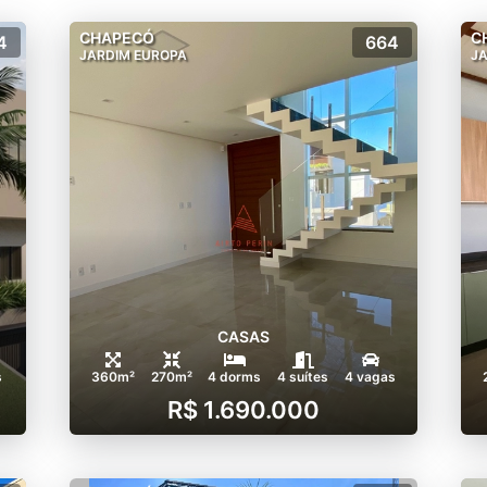
CHAPECÓ
C
4
664
JARDIM EUROPA
J
CASAS
s
360m²
270m²
4 dorms
4 suítes
4 vagas
R$ 1.690.000