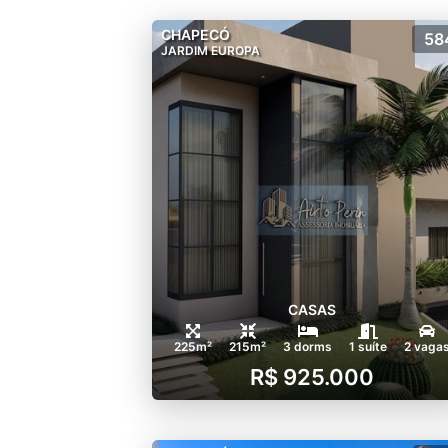
CHAPECÓ
58
JARDIM EUROPA
CASAS
225m²
215m²
3 dorms
1 suíte
2 vaga
R$ 925.000