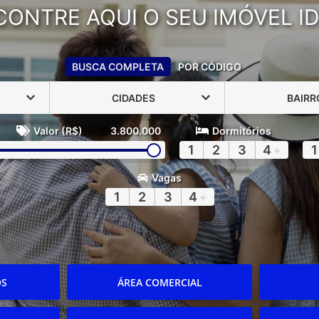
CONTRE AQUI O SEU IMÓVEL ID
BUSCA COMPLETA
POR CÓDIGO
CIDADES
BAIRR
Valor (R$)
3.800.000
Dormitórios
1
2
3
4
+
1
Vagas
1
2
3
4
+
OS
ÁREA COMERCIAL