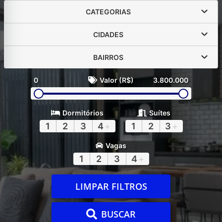
CATEGORIAS
CIDADES
BAIRROS
0
Valor (R$)
3.800.000
Dormitórios
Suítes
1
2
3
4
+
1
2
3
+
Vagas
1
2
3
4
+
LIMPAR FILTROS
BUSCAR