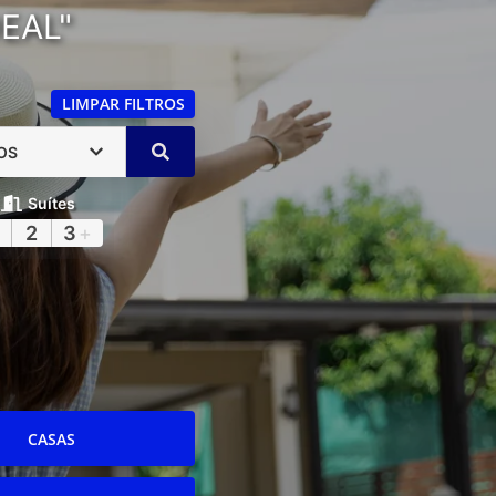
EAL"
LIMPAR FILTROS
OS
Suítes
2
3
+
CASAS