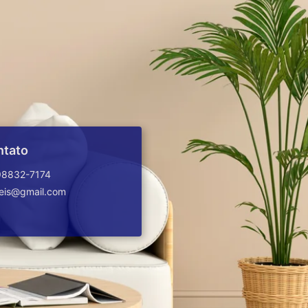
ntato
98832-7174
veis@gmail.com