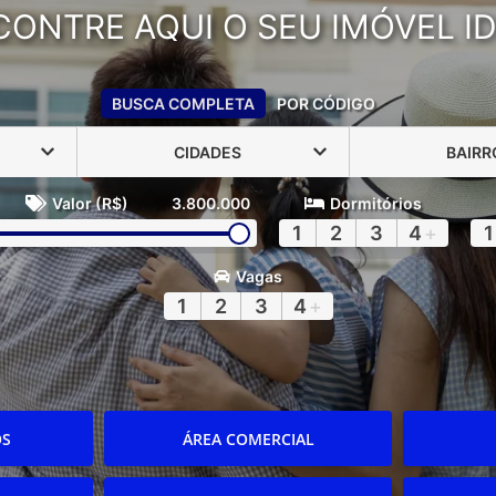
CONTRE AQUI O SEU IMÓVEL ID
BUSCA COMPLETA
POR CÓDIGO
CIDADES
BAIRR
Valor (R$)
3.800.000
Dormitórios
1
2
3
4
+
1
Vagas
1
2
3
4
+
OS
ÁREA COMERCIAL