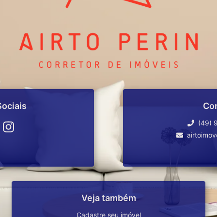
ociais
Co
(49) 
airtoimo
Veja também
Cadastre seu imóvel