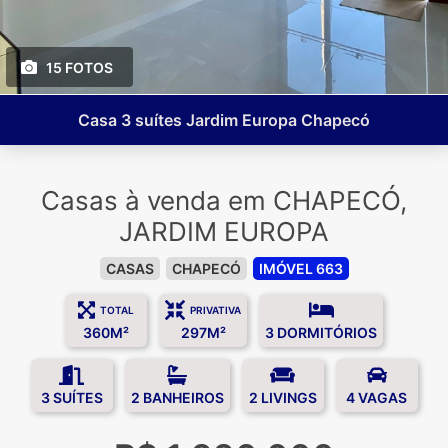
15 FOTOS
Casa 3 suítes Jardim Europa Chapecó
Casas à venda em CHAPECÓ,
JARDIM EUROPA
CASAS
CHAPECÓ
IMÓVEL 663
TOTAL
PRIVATIVA
360M²
297M²
3 DORMITÓRIOS
3 SUÍTES
2 BANHEIROS
2 LIVINGS
4 VAGAS