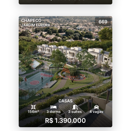
CHAPECÓ
669
JARDIM EUROPA
CASAS
156m²
3 dorms
3 suítes
4 vagas
R$ 1.390.000