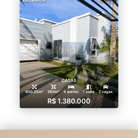
ESPLANADA
CASAS
400.35m²
280m²
4 dorms
1 suíte
2 vagas
R$ 1.380.000