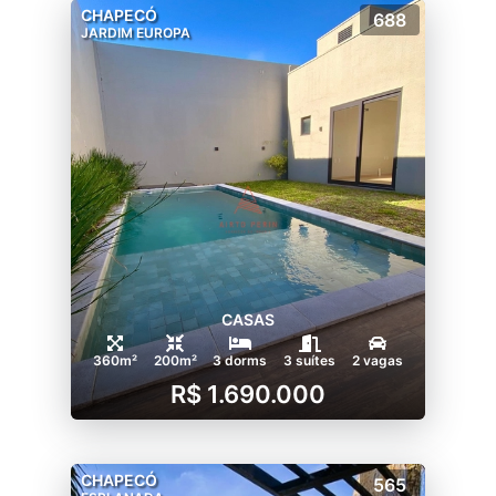
CHAPECÓ
688
JARDIM EUROPA
CASAS
360m²
200m²
3 dorms
3 suítes
2 vagas
R$ 1.690.000
CHAPECÓ
565