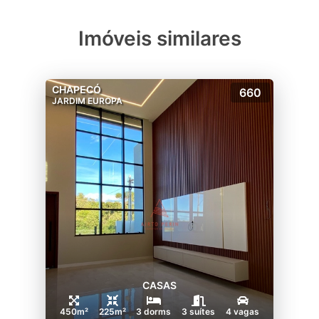
Imóveis similares
CHAPECÓ
660
JARDIM EUROPA
CASAS
450m²
225m²
3 dorms
3 suítes
4 vagas