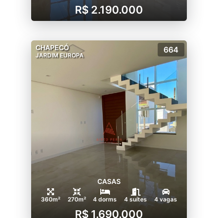
R$ 2.190.000
CHAPECÓ
664
JARDIM EUROPA
CASAS
360m²
270m²
4 dorms
4 suítes
4 vagas
R$ 1.690.000