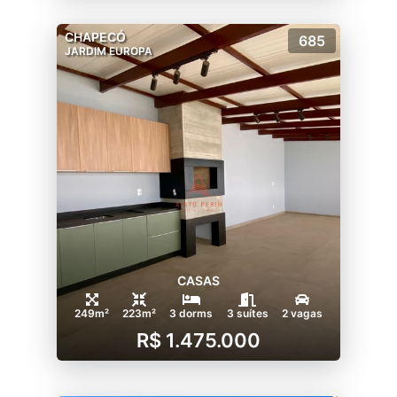
CHAPECÓ
685
JARDIM EUROPA
CASAS
249m²
223m²
3 dorms
3 suítes
2 vagas
R$ 1.475.000