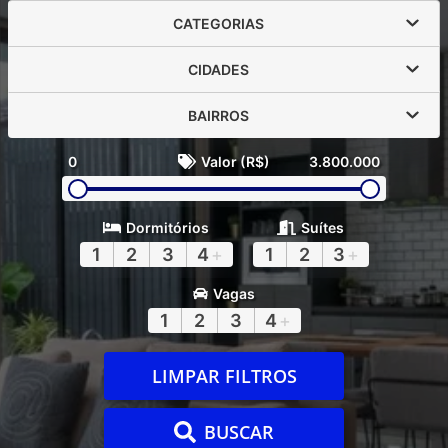
CATEGORIAS
CIDADES
BAIRROS
0
Valor (R$)
3.800.000
Dormitórios
Suítes
1
2
3
4
+
1
2
3
+
Vagas
1
2
3
4
+
LIMPAR FILTROS
BUSCAR