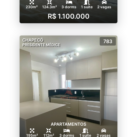
230m²
124.3m²
3 dorms
1 suíte
2 vagas
R$ 1.100.000
CHAPECÓ
783
PRESIDENTE MÉDICE
APARTAMENTOS
195m²
112m²
3 dorms
1 suíte
2 vagas