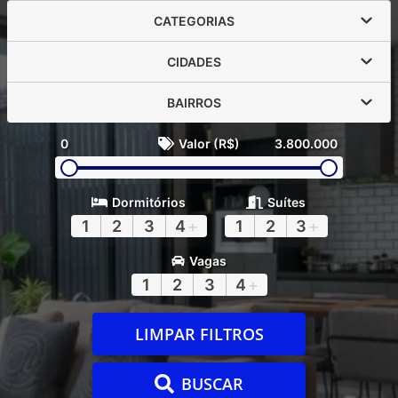
CATEGORIAS
CIDADES
BAIRROS
0
Valor (R$)
3.800.000
Dormitórios
Suítes
1
2
3
4
+
1
2
3
+
Vagas
1
2
3
4
+
LIMPAR FILTROS
BUSCAR