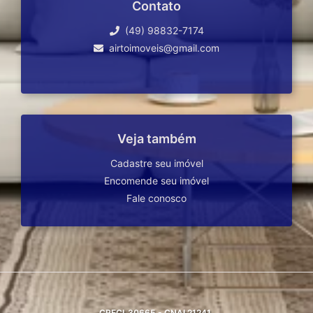
Contato
(49) 98832-7174
airtoimoveis@gmail.com
Veja também
Cadastre seu imóvel
Encomende seu imóvel
Fale conosco
CRECI
30665 - CNAI 21241