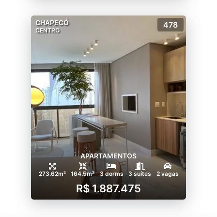
CHAPECÓ
478
CENTRO
APARTAMENTOS
273.62m²
164.5m²
3 dorms
3 suítes
2 vagas
R$ 1.887.475