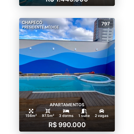
CHAPECÓ
797
PRESIDENTE MÉDICE
APARTAMENTOS
156m²
97.5m²
3 dorms
1 suíte
2 vagas
R$ 990.000