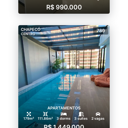
R$ 990.000
CHAPECÓ
789
CENTRO
APARTAMENTOS
179m²
111.86m²
3 dorms
3 suítes
2 vagas
R$ 1.449.000