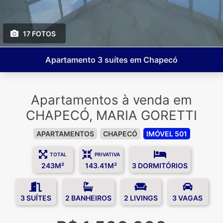
17 FOTOS
Apartamento 3 suítes em Chapecó
Apartamentos à venda em
CHAPECÓ, MARIA GORETTI
APARTAMENTOS
CHAPECÓ
IMÓVEL 501
TOTAL
PRIVATIVA
243M²
143.41M²
3 DORMITÓRIOS
3 SUÍTES
2 BANHEIROS
2 LIVINGS
3 VAGAS