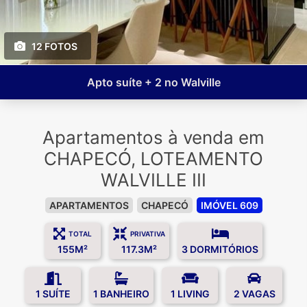
12 FOTOS
Apto suíte + 2 no Walville
Apartamentos à venda em
CHAPECÓ, LOTEAMENTO
WALVILLE III
APARTAMENTOS
CHAPECÓ
IMÓVEL 609
TOTAL
PRIVATIVA
155M²
117.3M²
3 DORMITÓRIOS
1 SUÍTE
1 BANHEIRO
1 LIVING
2 VAGAS