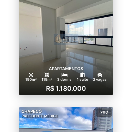
APARTAMENTOS
150m²
115m²
3 dorms
1 suíte
2 vagas
R$ 1.180.000
CHAPECÓ
797
PRESIDENTE MÉDICE