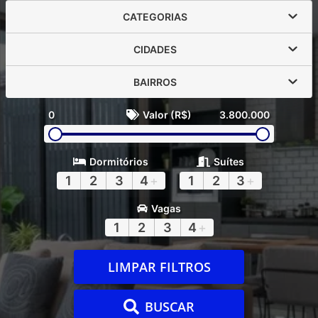
CATEGORIAS
CIDADES
BAIRROS
0
Valor (R$)
3.800.000
Dormitórios
Suítes
1
2
3
4
+
1
2
3
+
Vagas
1
2
3
4
+
LIMPAR FILTROS
BUSCAR