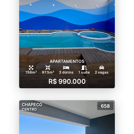
APARTAMENTOS
156m²
97.5m²
3 dorms
1 suíte
2 vagas
R$ 990.000
CHAPECÓ
658
CENTRO