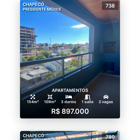
CHAPECÓ
738
PRESIDENTE MÉDICE
APARTAMENTOS
154m²
109m²
3 dorms
1 suíte
2 vagas
R$ 897.000
CHAPECÓ
789