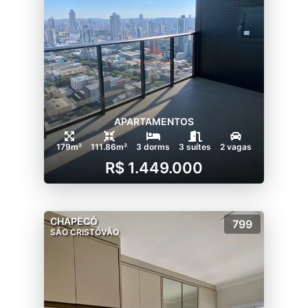
APARTAMENTOS
179m²
111.86m²
3 dorms
3 suítes
2 vagas
R$ 1.449.000
CHAPECÓ
799
SÃO CRISTÓVÃO