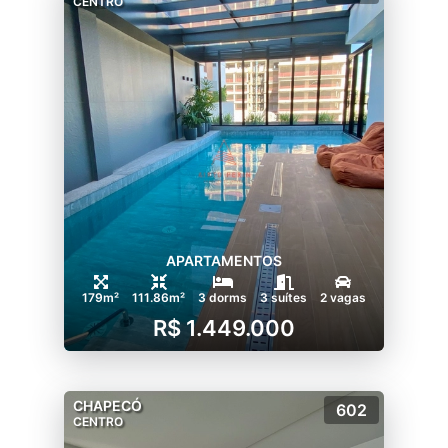
CENTRO
APARTAMENTOS
179m²
111.86m²
3 dorms
3 suítes
2 vagas
R$ 1.449.000
CHAPECÓ
602
CENTRO