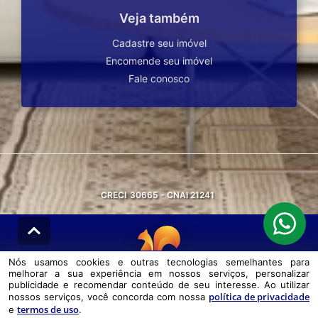
Veja também
Cadastre seu imóvel
Encomende seu imóvel
Fale conosco
CRECI
30665 - CNAI 21241
Nós usamos cookies e outras tecnologias semelhantes para
melhorar a sua experiência em nossos serviços, personalizar
© DESENVOLVIDO PELA
AGIL.NET
publicidade e recomendar conteúdo de seu interesse. Ao utilizar
política de privacidade
nossos serviços, você concorda com nossa
Nós usamos cookies e outras tecnologias semelhantes para melhorar a
termos de uso
e
.
sua experiência em nossos serviços, personalizar publicidade e