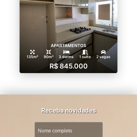
APARTAMENTOS
135m²
90m²
3 dorms
1 suíte
2 vagas
R$ 845.000
Receba novidades