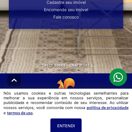
Cadastre seu imóvel
Encomende seu imóvel
Fale conosco
CRECI
30665 - CNAI 21241
Nós usamos cookies e outras tecnologias semelhantes para
melhorar a sua experiência em nossos serviços, personalizar
© DESENVOLVIDO PELA
AGIL.NET
publicidade e recomendar conteúdo de seu interesse. Ao utilizar
política de privacidade
nossos serviços, você concorda com nossa
Nós usamos cookies e outras tecnologias semelhantes para melhorar a
termos de uso
e
.
sua experiência em nossos serviços, personalizar publicidade e
recomendar conteúdo de seu interesse. Ao utilizar nossos serviços,
você concorda com nossa política de privacidade e termos de uso.
ENTENDI
Política de Privacidade
Termos de uso