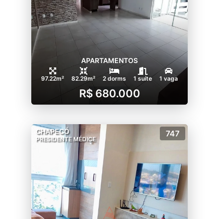
APARTAMENTOS
97.22m²
82.29m²
2 dorms
1 suíte
1 vaga
R$ 680.000
CHAPECÓ
747
PRESIDENTE MÉDICE