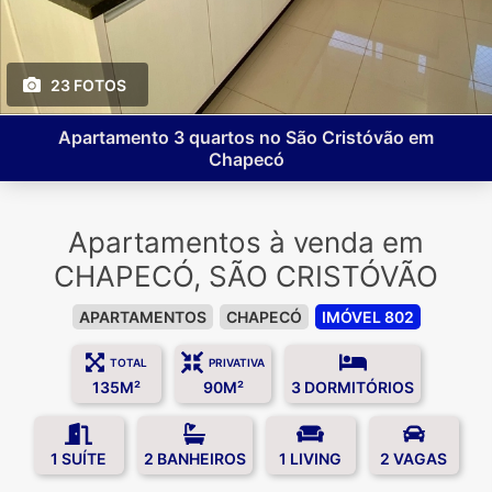
23 FOTOS
Apartamento 3 quartos no São Cristóvão em
Chapecó
Apartamentos à venda em
CHAPECÓ, SÃO CRISTÓVÃO
APARTAMENTOS
CHAPECÓ
IMÓVEL 802
TOTAL
PRIVATIVA
135M²
90M²
3 DORMITÓRIOS
1 SUÍTE
2 BANHEIROS
1 LIVING
2 VAGAS