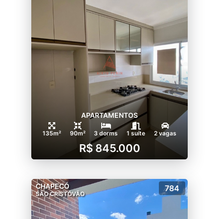
APARTAMENTOS
135m²
90m²
3 dorms
1 suíte
2 vagas
R$ 845.000
CHAPECÓ
784
SÃO CRISTÓVÃO