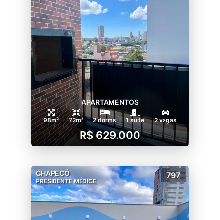
APARTAMENTOS
98m²
72m²
2 dorms
1 suíte
2 vagas
R$ 629.000
CHAPECÓ
797
PRESIDENTE MÉDICE