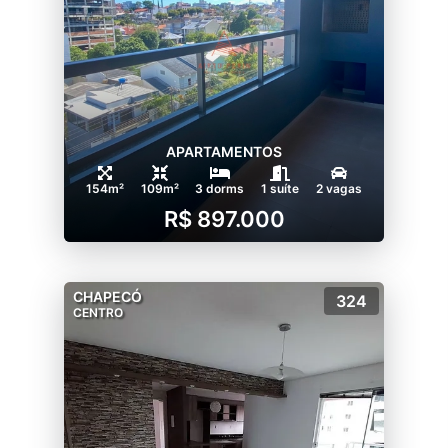
APARTAMENTOS
154m²
109m²
3 dorms
1 suíte
2 vagas
R$ 897.000
CHAPECÓ
324
CENTRO