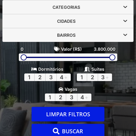
CATEGORIAS
CIDADES
BAIRROS
0
Valor (R$)
3.800.000
Dormitórios
Suítes
1
2
3
4
+
1
2
3
+
Vagas
1
2
3
4
+
LIMPAR FILTROS
BUSCAR