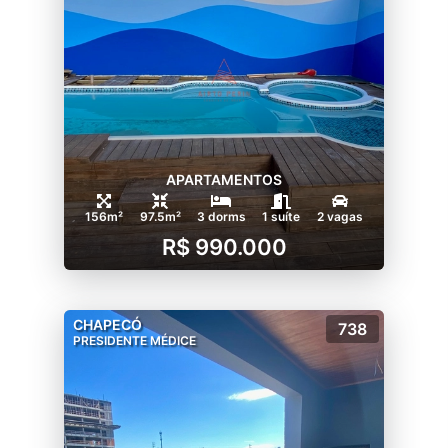
APARTAMENTOS
156m²
97.5m²
3 dorms
1 suíte
2 vagas
R$ 990.000
CHAPECÓ
738
PRESIDENTE MÉDICE