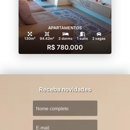
APARTAMENTOS
130m²
94.42m²
3 dorms
1 suíte
2 vagas
R$ 780.000
Receba novidades