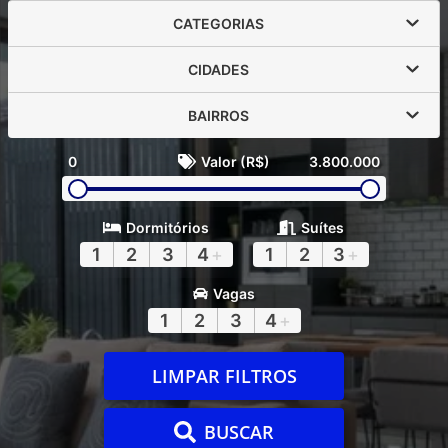
CATEGORIAS
CIDADES
BAIRROS
0
Valor (R$)
3.800.000
Dormitórios
Suítes
1
2
3
4
+
1
2
3
+
Vagas
1
2
3
4
+
LIMPAR FILTROS
BUSCAR