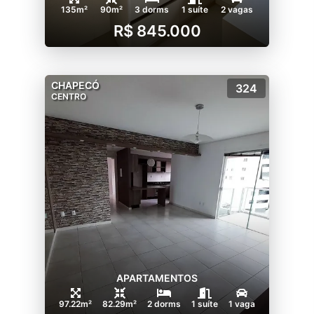
135m²
90m²
3 dorms
1 suíte
2 vagas
R$ 845.000
CHAPECÓ
324
CENTRO
APARTAMENTOS
97.22m²
82.29m²
2 dorms
1 suíte
1 vaga