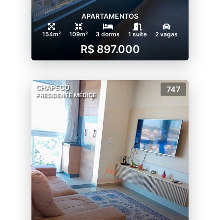
APARTAMENTOS
154m²
109m²
3 dorms
1 suíte
2 vagas
R$ 897.000
CHAPECÓ
747
PRESIDENTE MÉDICE