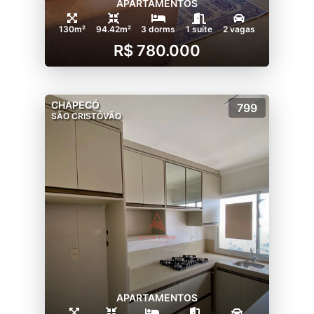
APARTAMENTOS
130m²
94.42m²
3 dorms
1 suíte
2 vagas
R$ 780.000
CHAPECÓ
799
SÃO CRISTÓVÃO
APARTAMENTOS