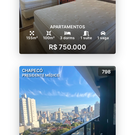
APARTAMENTOS
155m²
100m²
3 dorms
1 suíte
1 vaga
R$ 750.000
CHAPECÓ
798
PRESIDENTE MÉDICE