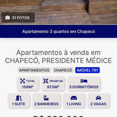
31 FOTOS
Apartamento 3 quartos em Chapecó
Apartamentos à venda em
CHAPECÓ, PRESIDENTE MÉDICE
APARTAMENTOS
CHAPECÓ
IMÓVEL 797
TOTAL
PRIVATIVA
156M²
97.5M²
3 DORMITÓRIOS
1 SUÍTE
2 BANHEIROS
1 LIVING
2 VAGAS