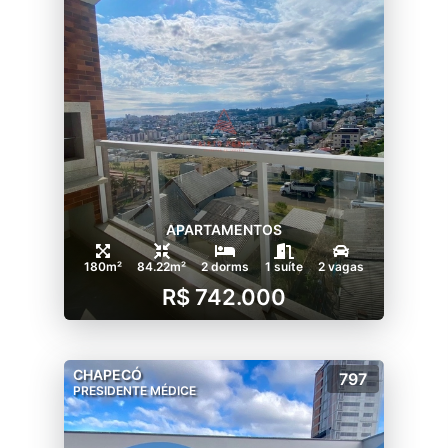
APARTAMENTOS
180m²
84.22m²
2 dorms
1 suíte
2 vagas
R$ 742.000
CHAPECÓ
797
PRESIDENTE MÉDICE