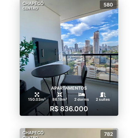
CHAPECÓ
580
CENTRO
APARTAMENTOS
150.03m²
86.19m²
2 dorms
2 suítes
R$ 836.000
CHAPECÓ
782
CENTRO