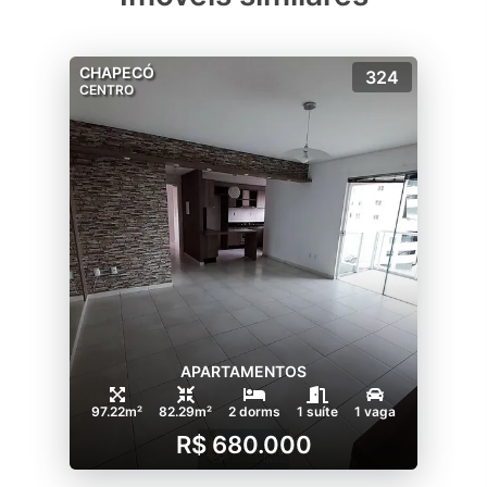
CHAPECÓ
324
CENTRO
APARTAMENTOS
97.22m²
82.29m²
2 dorms
1 suíte
1 vaga
R$ 680.000