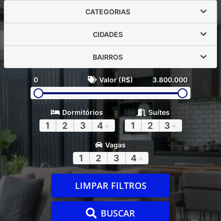
CATEGORIAS
CIDADES
BAIRROS
0
Valor (R$)
3.800.000
Dormitórios
Suítes
1
2
3
4
+
1
2
3
+
Vagas
1
2
3
4
+
LIMPAR FILTROS
BUSCAR