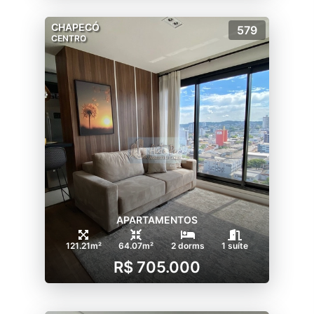
CHAPECÓ
579
CENTRO
APARTAMENTOS
121.21m²
64.07m²
2 dorms
1 suíte
R$ 705.000