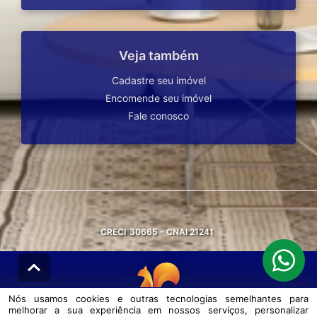
Veja também
Cadastre seu imóvel
Encomende seu imóvel
Fale conosco
CRECI
30665 - CNAI 21241
Nós usamos cookies e outras tecnologias semelhantes para
melhorar a sua experiência em nossos serviços, personalizar
© DESENVOLVIDO PELA
AGIL.NET