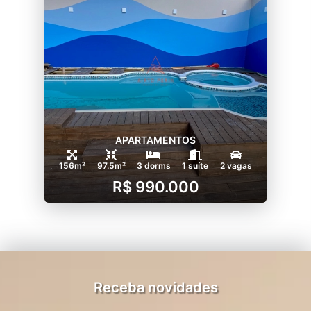
APARTAMENTOS
156m²
97.5m²
3 dorms
1 suíte
2 vagas
R$ 990.000
Receba novidades