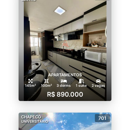
APARTAMENTOS
145m²
100m²
3 dorms
1 suíte
2 vagas
R$ 890.000
CHAPECÓ
701
UNIVERSITÁRIO