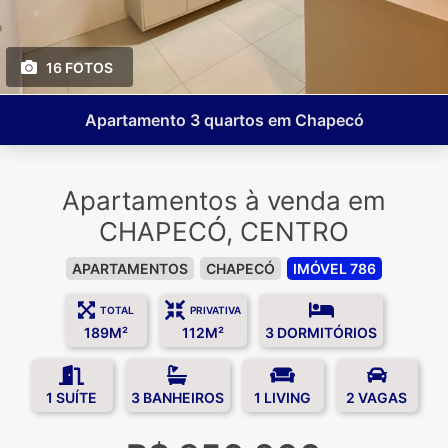
16 FOTOS
Apartamento 3 quartos em Chapecó
Apartamentos à venda em
CHAPECÓ, CENTRO
APARTAMENTOS
CHAPECÓ
IMÓVEL 786
TOTAL
PRIVATIVA
189M²
112M²
3 DORMITÓRIOS
1 SUÍTE
3 BANHEIROS
1 LIVING
2 VAGAS