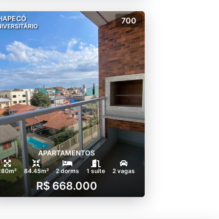
HAPECÓ
700
IVERSITÁRIO
APARTAMENTOS
180m²
84.45m²
2 dorms
1 suíte
2 vagas
R$ 668.000