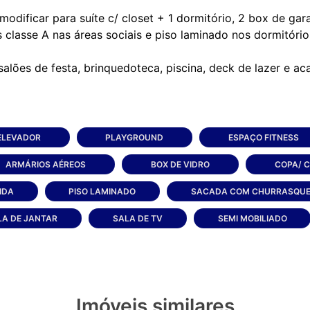
 modificar para suíte c/ closet + 1 dormitório, 2 box de g
 classe A nas áreas sociais e piso laminado nos dormitório
ELEVADOR
PLAYGROUND
ESPAÇO FITNESS
ARMÁRIOS AÉREOS
BOX DE VIDRO
COPA/ 
IDA
PISO LAMINADO
SACADA COM CHURRASQUE
LA DE JANTAR
SALA DE TV
SEMI MOBILIADO
Imóveis similares