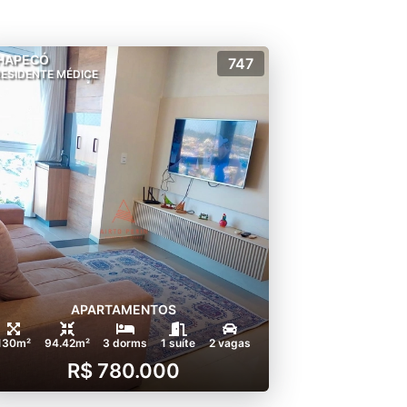
HAPECÓ
747
ESIDENTE MÉDICE
APARTAMENTOS
130m²
94.42m²
3 dorms
1 suíte
2 vagas
R$ 780.000