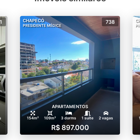
CHAPECÓ
C
1
738
PRESIDENTE MÉDICE
PR
APARTAMENTOS
s
154m²
109m²
3 dorms
1 suíte
2 vagas
R$ 897.000