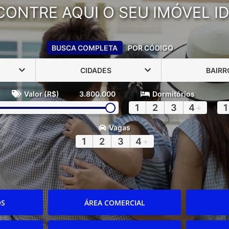
CONTRE AQUI O SEU IMÓVEL ID
BUSCA COMPLETA
POR CÓDIGO
CIDADES
BAIRR
Valor (R$)
3.800.000
Dormitórios
1
2
3
4
+
1
Vagas
1
2
3
4
+
OS
ÁREA COMERCIAL