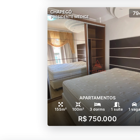
CHAPECÓ
79
PRESIDENTE MÉDICE
APARTAMENTOS
155m²
100m²
3 dorms
1 suíte
1 vag
R$ 750.000