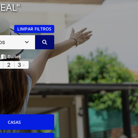
EAL"
LIMPAR FILTROS
OS
Suítes
2
3
+
CASAS