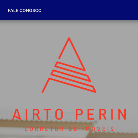
(49) 98832-7174
FALE CONOSCO