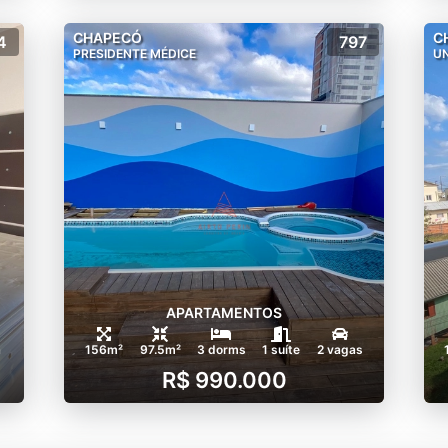
CHAPECÓ
C
4
797
PRESIDENTE MÉDICE
UN
APARTAMENTOS
a
156m²
97.5m²
3 dorms
1 suíte
2 vagas
R$ 990.000