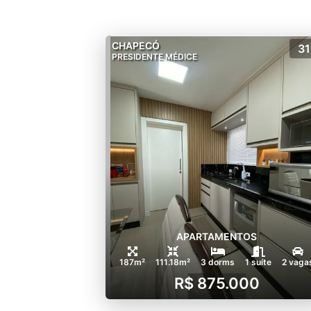
CHAPECÓ
31
PRESIDENTE MÉDICE
APARTAMENTOS
187m²
111.18m²
3 dorms
1 suíte
2 vaga
R$ 875.000