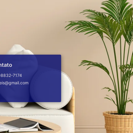
ntato
98832-7174
veis@gmail.com