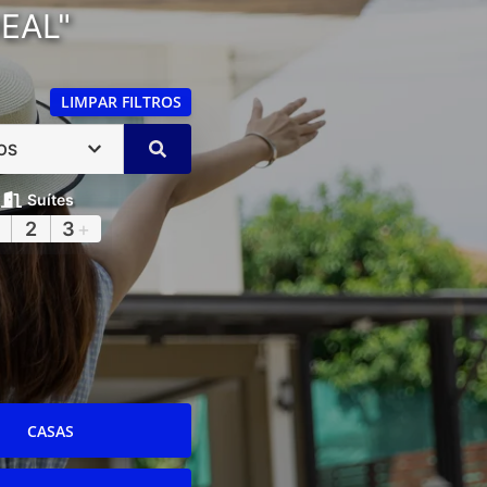
EAL"
LIMPAR FILTROS
OS
Suítes
2
3
+
CASAS