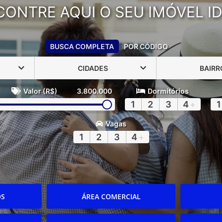
CONTRE AQUI O SEU IMÓVEL ID
BUSCA COMPLETA
POR CÓDIGO
CIDADES
BAIRR
Valor (R$)
3.800.000
Dormitórios
1
2
3
4
+
1
Vagas
1
2
3
4
+
OS
ÁREA COMERCIAL