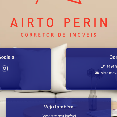
ociais
Co
(49) 
airtoimo
Veja também
Cadastre seu imóvel