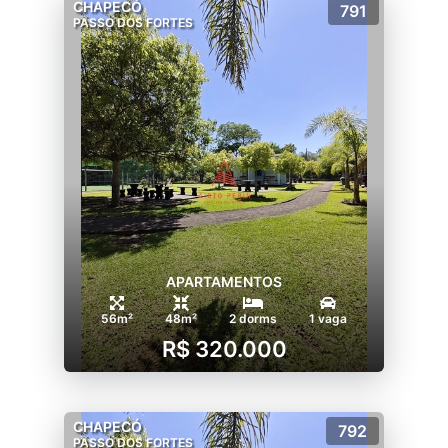
CHAPECÓ
791
PASSO DOS FORTES
APARTAMENTOS
56m²
48m²
2 dorms
1 vaga
R$ 320.000
CHAPECÓ
792
PASSO DOS FORTES