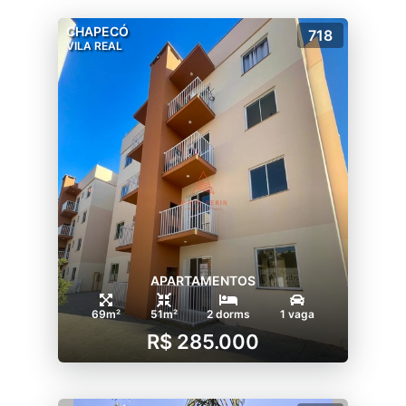
CHAPECÓ
718
VILA REAL
APARTAMENTOS
69m²
51m²
2 dorms
1 vaga
R$ 285.000