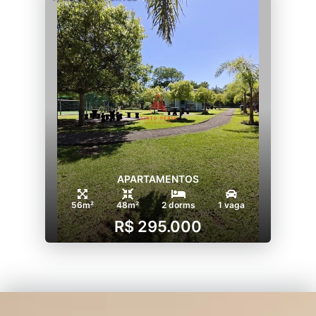
APARTAMENTOS
56m²
48m²
2 dorms
1 vaga
R$ 295.000