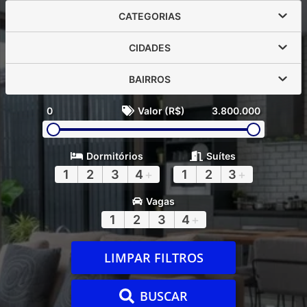
CATEGORIAS
CIDADES
BAIRROS
0
Valor (R$)
3.800.000
Dormitórios
Suítes
1
2
3
4
+
1
2
3
+
Vagas
1
2
3
4
+
LIMPAR FILTROS
BUSCAR