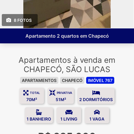
8 FOTOS
Apartamento 2 quartos em Chapecó
Apartamentos à venda em
CHAPECÓ, SÃO LUCAS
APARTAMENTOS
CHAPECÓ
IMÓVEL 767
TOTAL
PRIVATIVA
70M²
51M²
2 DORMITÓRIOS
1 BANHEIRO
1 LIVING
1 VAGA