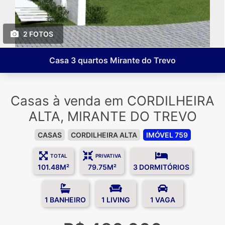
2 FOTOS
Casa 3 quartos Mirante do Trevo
Casas à venda em CORDILHEIRA
ALTA, MIRANTE DO TREVO
CASAS
CORDILHEIRA ALTA
IMÓVEL 759
TOTAL
PRIVATIVA
101.48M²
79.75M²
3 DORMITÓRIOS
1 BANHEIRO
1 LIVING
1 VAGA