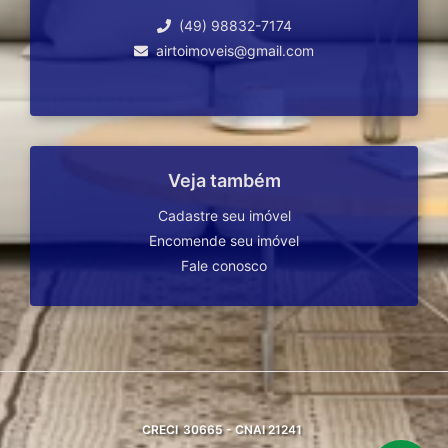
(49) 98832-7174
airtoimoveis@gmail.com
Veja também
Cadastre seu imóvel
Encomende seu imóvel
Fale conosco
CRECI
30665 - CNAI 21241