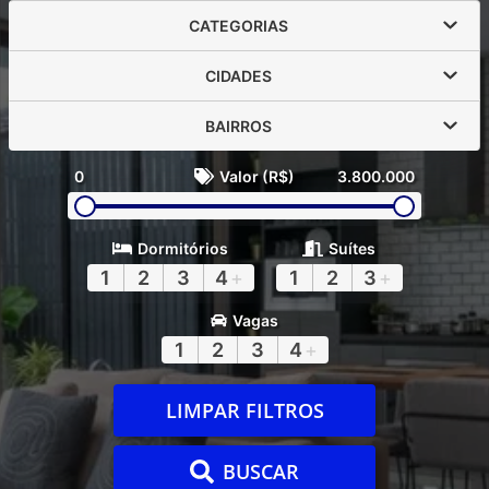
CATEGORIAS
CIDADES
BAIRROS
0
Valor (R$)
3.800.000
Dormitórios
Suítes
1
2
3
4
+
1
2
3
+
Vagas
1
2
3
4
+
LIMPAR FILTROS
BUSCAR