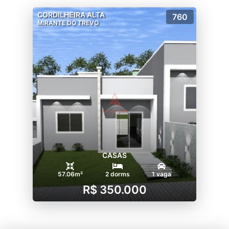
CORDILHEIRA ALTA
760
MIRANTE DO TREVO
CASAS
57.06m²
2 dorms
1 vaga
R$ 350.000