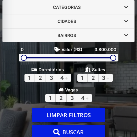
CATEGORIAS
CIDADES
BAIRROS
0
Valor (R$)
3.800.000
Dormitórios
Suítes
1
2
3
4
+
1
2
3
+
Vagas
1
2
3
4
+
LIMPAR FILTROS
BUSCAR