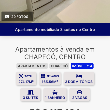
29 FOTOS
Apartamento mobiliado 3 suítes no Centro
Apartamentos à venda em
CHAPECÓ, CENTRO
APARTAMENTOS
CHAPECÓ
IMÓVEL 714
TOTAL
PRIVATIVA
274.17M²
165.56M²
3 DORMITÓRIOS
3 SUÍTES
1 BANHEIRO
2 VAGAS