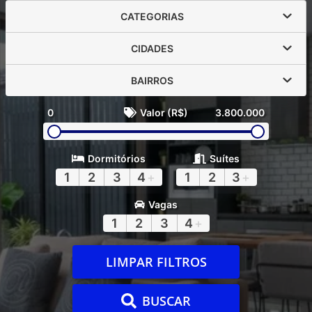
CATEGORIAS
CIDADES
BAIRROS
0
Valor (R$)
3.800.000
Dormitórios
Suítes
1
2
3
4
+
1
2
3
+
Vagas
1
2
3
4
+
LIMPAR FILTROS
BUSCAR