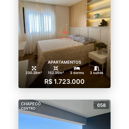
APARTAMENTOS
230.28m²
152.35m²
3 dorms
3 suítes
R$ 1.723.000
CHAPECÓ
658
CENTRO