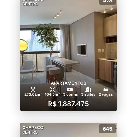
478
CENTRO
APARTAMENTOS
273.62m²
164.5m²
3 dorms
3 suítes
2 vagas
R$ 1.887.475
CHAPECÓ
645
CENTRO