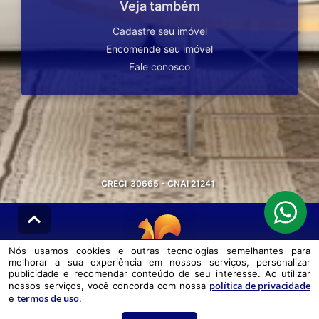
Veja também
Cadastre seu imóvel
Encomende seu imóvel
Fale conosco
CRECI
30665 - CNAI 21241
Nós usamos cookies e outras tecnologias semelhantes para
melhorar a sua experiência em nossos serviços, personalizar
© DESENVOLVIDO PELA
AGIL.NET
publicidade e recomendar conteúdo de seu interesse. Ao utilizar
política de privacidade
nossos serviços, você concorda com nossa
Nós usamos cookies e outras tecnologias semelhantes para melhorar a
termos de uso
e
.
sua experiência em nossos serviços, personalizar publicidade e
recomendar conteúdo de seu interesse. Ao utilizar nossos serviços,