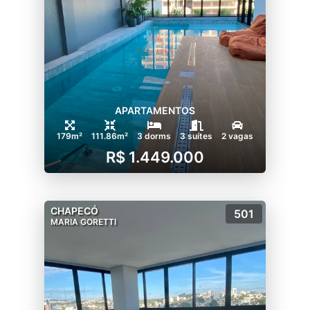
APARTAMENTOS
179m²
111.86m²
3 dorms
3 suítes
2 vagas
R$ 1.449.000
CHAPECÓ
501
MARIA GORETTI