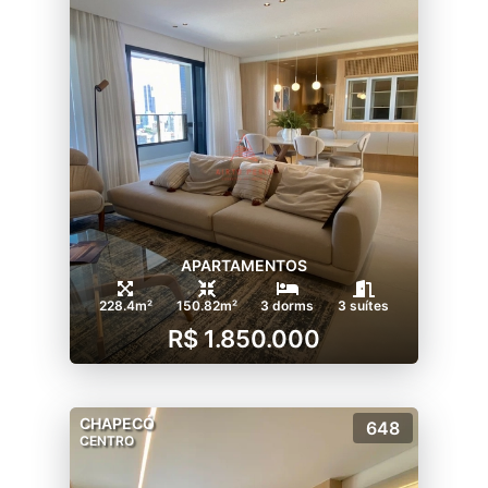
APARTAMENTOS
228.4m²
150.82m²
3 dorms
3 suítes
R$ 1.850.000
CHAPECÓ
648
CENTRO