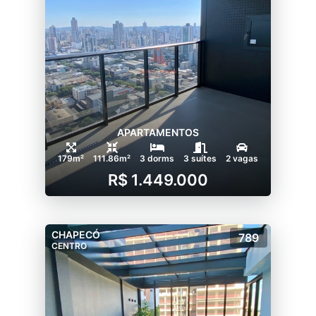
APARTAMENTOS
179m²
111.86m²
3 dorms
3 suítes
2 vagas
R$ 1.449.000
CHAPECÓ
789
CENTRO