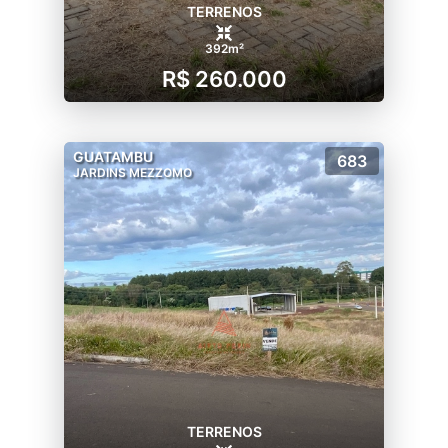
TERRENOS
392m²
R$ 260.000
GUATAMBU
683
JARDINS MEZZOMO
TERRENOS