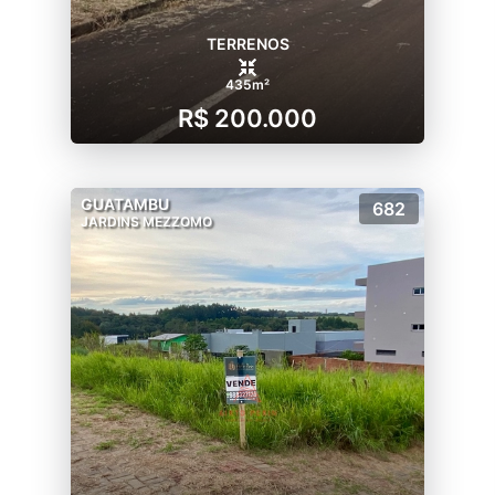
TERRENOS
435m²
R$ 200.000
GUATAMBU
682
JARDINS MEZZOMO