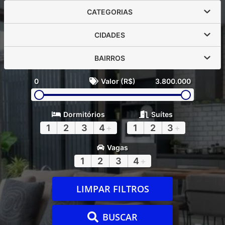
CATEGORIAS
CIDADES
BAIRROS
0
Valor (R$)
3.800.000
Dormitórios
Suítes
1
2
3
4
+
1
2
3
+
Vagas
1
2
3
4
+
LIMPAR FILTROS
BUSCAR