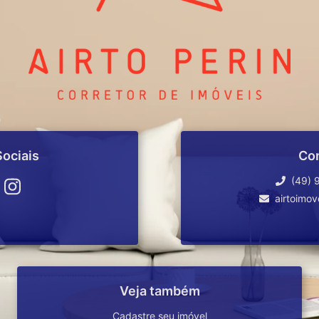
ociais
Co
(49) 
airtoimo
Veja também
Cadastre seu imóvel