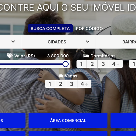
CONTRE AQUI O SEU IMÓVEL ID
BUSCA COMPLETA
POR CÓDIGO
CIDADES
BAIRR
Valor (R$)
3.800.000
Dormitórios
1
2
3
4
+
1
Vagas
1
2
3
4
+
OS
ÁREA COMERCIAL