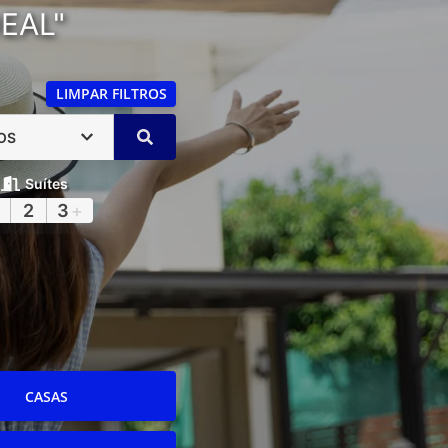
EAL"
LIMPAR FILTROS
OS
Suítes
2
3
+
CASAS