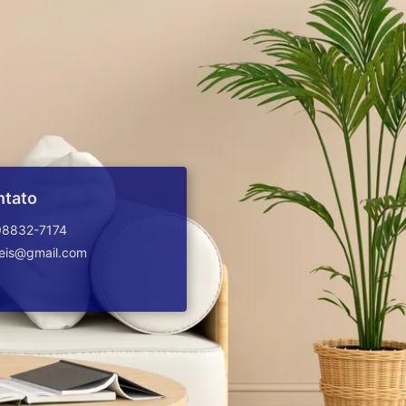
ntato
98832-7174
veis@gmail.com