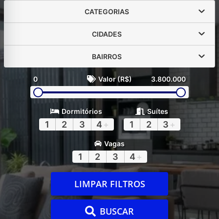
CATEGORIAS
CIDADES
BAIRROS
0
Valor (R$)
3.800.000
Dormitórios
Suítes
1
2
3
4
+
1
2
3
+
Vagas
1
2
3
4
+
LIMPAR FILTROS
BUSCAR