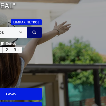
EAL"
LIMPAR FILTROS
OS
Suítes
2
3
+
CASAS