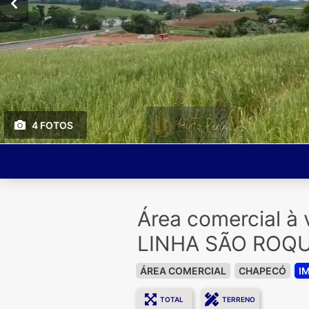
4 FOTOS
Área comercial 
LINHA SÃO ROQ
ÁREA COMERCIAL
CHAPECÓ
I
TOTAL
TERRENO