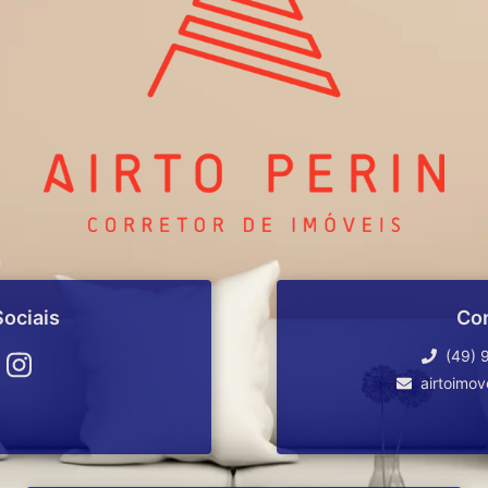
ociais
Co
(49) 
airtoimo