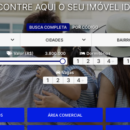
CONTRE AQUI O SEU IMÓVEL ID
BUSCA COMPLETA
POR CÓDIGO
CIDADES
BAIRR
Valor (R$)
3.800.000
Dormitórios
1
2
3
4
+
1
Vagas
1
2
3
4
+
OS
ÁREA COMERCIAL