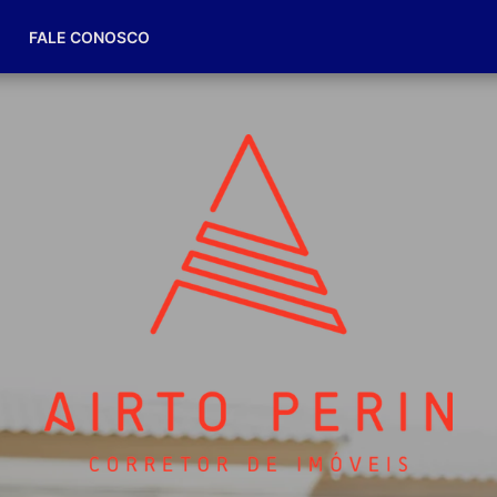
(49) 98832-7174
FALE CONOSCO