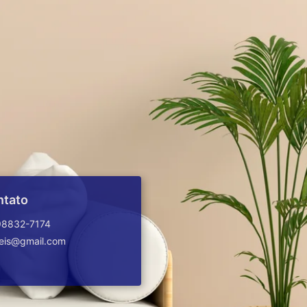
ntato
98832-7174
veis@gmail.com