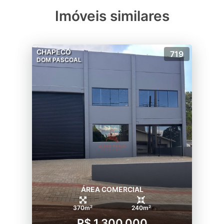
Imóveis similares
CHAPECÓ
719
DOM PASCOAL
ÁREA COMERCIAL
370m²
240m²
R$ 1.300.000