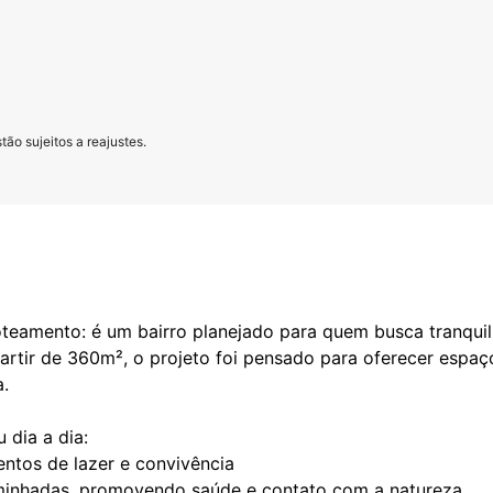
ão sujeitos a reajustes.
loteamento: é um bairro planejado para quem busca tranquil
artir de 360m², o projeto foi pensado para oferecer espaç
a.
 dia a dia:
ntos de lazer e convivência
aminhadas, promovendo saúde e contato com a natureza