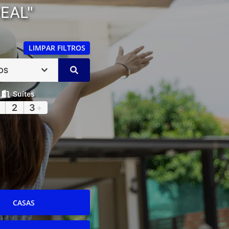
EAL"
LIMPAR FILTROS
OS
Suítes
2
3
+
CASAS