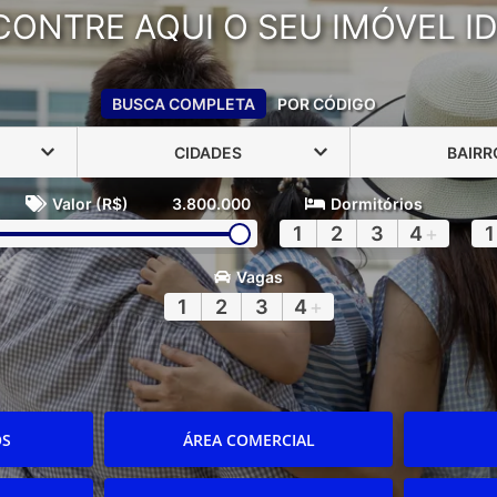
CONTRE AQUI O SEU IMÓVEL ID
BUSCA COMPLETA
POR CÓDIGO
CIDADES
BAIRR
Valor (R$)
3.800.000
Dormitórios
1
2
3
4
+
1
Vagas
1
2
3
4
+
OS
ÁREA COMERCIAL