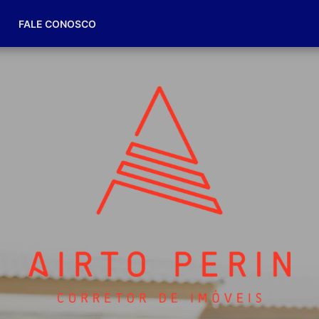
(49) 98832-7174
FALE CONOSCO