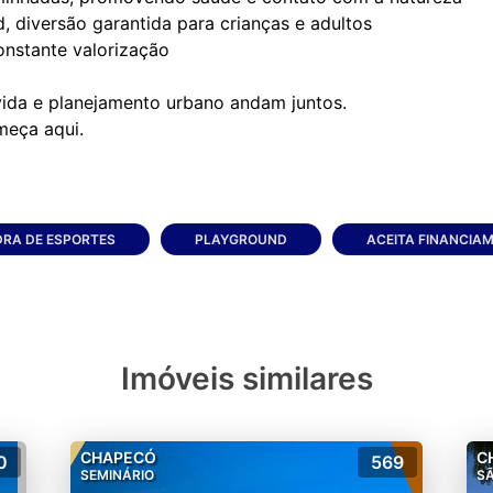
, diversão garantida para crianças e adultos
onstante valorização
vida e planejamento urbano andam juntos.
RA DE ESPORTES
PLAYGROUND
ACEITA FINANCIA
Imóveis similares
CHAPECÓ
C
0
569
SEMINÁRIO
S