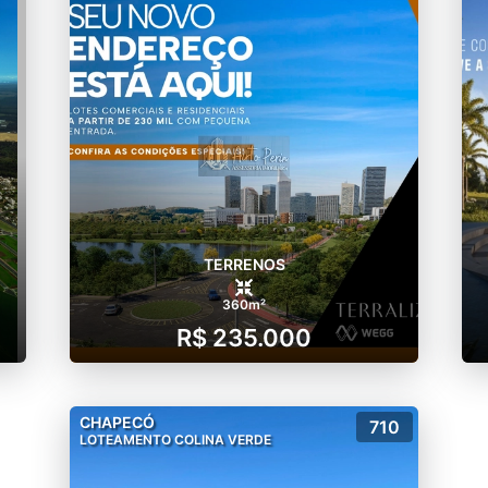
TERRENOS
360m²
R$ 235.000
CHAPECÓ
710
LOTEAMENTO COLINA VERDE