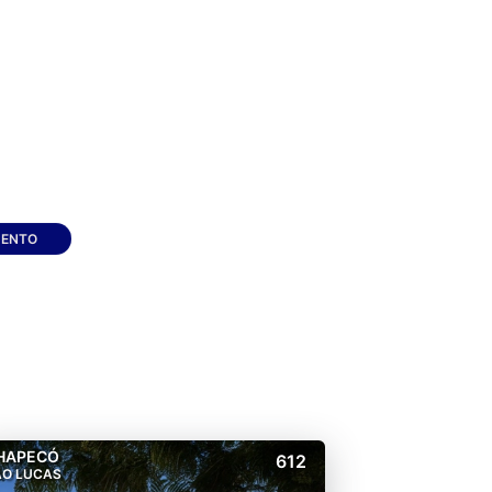
MENTO
HAPECÓ
612
ÃO LUCAS