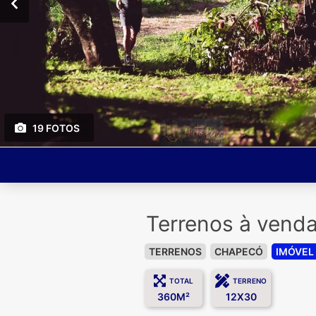
19 FOTOS
Terrenos à ven
TERRENOS
CHAPECÓ
IMÓVEL
TOTAL
TERRENO
360M²
12X30