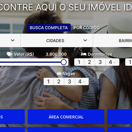
CONTRE AQUI O SEU IMÓVEL ID
BUSCA COMPLETA
POR CÓDIGO
CIDADES
BAIRR
Valor (R$)
3.800.000
Dormitórios
1
2
3
4
+
1
Vagas
1
2
3
4
+
OS
ÁREA COMERCIAL