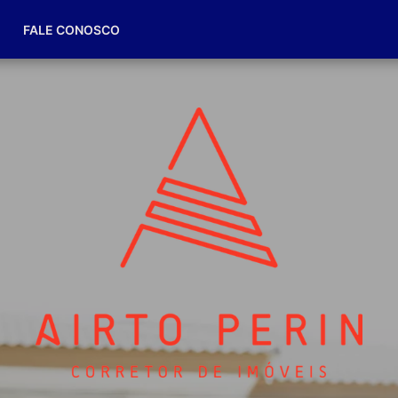
(49) 98832-7174
FALE CONOSCO