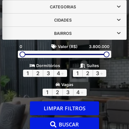
CATEGORIAS
CIDADES
BAIRROS
0
Valor (R$)
3.800.000
Dormitórios
Suítes
1
2
3
4
+
1
2
3
+
Vagas
1
2
3
4
+
LIMPAR FILTROS
BUSCAR