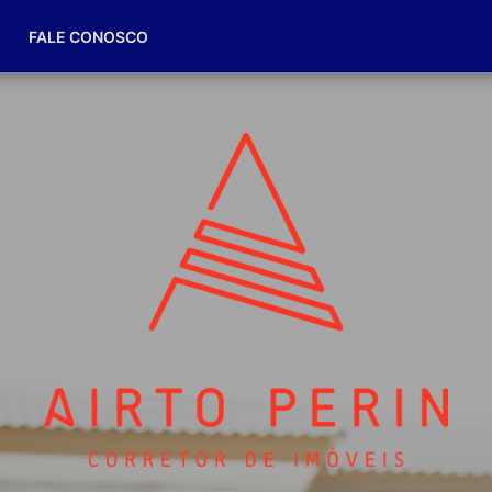
(49) 98832-7174
FALE CONOSCO