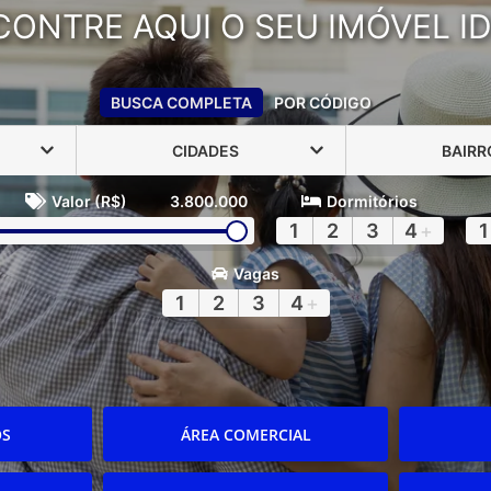
CONTRE AQUI O SEU IMÓVEL ID
BUSCA COMPLETA
POR CÓDIGO
CIDADES
BAIRR
Valor (R$)
3.800.000
Dormitórios
1
2
3
4
+
1
Vagas
1
2
3
4
+
OS
ÁREA COMERCIAL