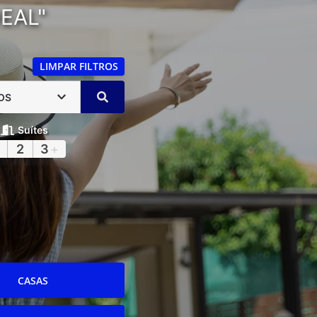
EAL"
LIMPAR FILTROS
OS
Suítes
2
3
+
CASAS