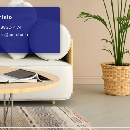
ntato
98832-7174
veis@gmail.com